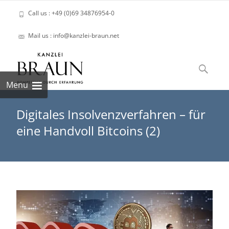
Call us : +49 (0)69 34876954-0
Mail us : info@kanzlei-braun.net
Skip
to
Suchen
content
nach:
Menu
Digitales Insolvenzverfahren – für
eine Handvoll Bitcoins (2)