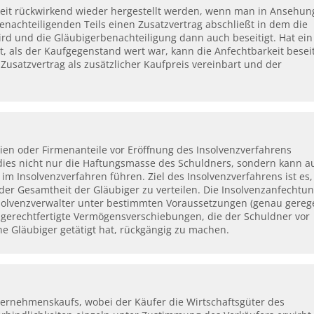
eit rückwirkend wieder hergestellt werden, wenn man in Ansehun
nachteiligenden Teils einen Zusatzvertrag abschließt in dem die
ird und die Gläubigerbenachteiligung dann auch beseitigt. Hat ein
, als der Kaufgegenstand wert war, kann die Anfechtbarkeit beseit
Zusatzvertrag als zusätzlicher Kaufpreis vereinbart und der
ien oder Firmenanteile vor Eröffnung des Insolvenzverfahrens
 dies nicht nur die Haftungsmasse des Schuldners, sondern kann a
 im Insolvenzverfahren führen. Ziel des Insolvenzverfahrens ist es,
der Gesamtheit der Gläubiger zu verteilen. Die Insolvenzanfechtun
 Insolvenzverwalter unter bestimmten Voraussetzungen (genau gereg
ungerechtfertigte Vermögensverschiebungen, die der Schuldner vor
ne Gläubiger getätigt hat, rückgängig zu machen.
nternehmenskaufs, wobei der Käufer die Wirtschaftsgüter des