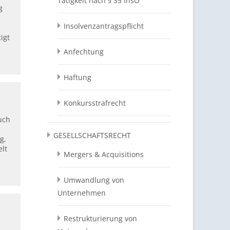
Tätigkeit nach § 35 InsO
g
Insolvenzantragspflicht
igt
Anfechtung
Haftung
Konkursstrafrecht
uch
GESELLSCHAFTSRECHT
g,
elt
Mergers & Acquisitions
Umwandlung von
Unternehmen
Restrukturierung von