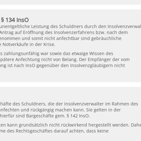
 § 134 InsO
unentgeltliche Leistung des Schuldners durch den Insolvenzverwal
r Antrag auf Eröffnung des Insolvenzerfahrens bzw. nach dem
genommen und somit nicht anfechtbar sind gebräuchliche
Notverkäufe in der Krise.
ts zahlungsunfähig war sowie das etwaige Wissen des
 spätere Anfechtung nicht von Belang. Der Empfänger der vom
ung ist nach InsO gegenüber den Insolvenzgläubigern nicht
chäfte des Schuldners, die der Insolvenzverwalter im Rahmen des
 anfechten und rückgängig machen kann. Sie gelten in der
 hierfür sind Bargeschäfte gem. § 142 InsO.
ten kann grundsätzlich nicht rückwirkend hergestellt werden. Dah
me des Rechtsgeschäftes darauf achten, dass keine