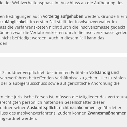
Ende der Wohlverhaltensphase im Anschluss an die Aufhebung des
mten Bedingungen auch
vorzeitig aufgehoben
werden. Gründe hierf
zulänglichkeit
. Im ersten Fall stellt der Insolvenzverwalter im
dass die Verfahrenskosten nicht durch die Insolvenzmasse gedeckt
önnen zwar die Verfahrenskosten durch die Insolvenzmasse gedec
 nicht befriedigt werden. Auch in diesem Fall kann das
rden.
r Schuldner verpflichtet, bestimmten Entitäten
vollständig und
olvenzverfahren betreffenden Verhältnisse zu geben. Hierzu zählen
r, der Gläubigerausschuss sowie auf gerichtliche Anordnung die
 eine juristische Person ist, müssen die Mitglieder des Vertretun
erechtigten persönlich haftenden Gesellschafter dieser
huldner seiner
Auskunftspflicht nicht nachkommen
, gefährdet er
hluss des Insolvenzverfahrens. Zudem können
Zwangsmaßnahmen
 angeordnet werden.