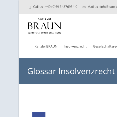
Call us : +49 (0)69 34876954-0
Mail us : info@kanzl
Skip
to
Kanzlei BRAUN
Insolvenzrecht
Gesellschaftsre
content
Glossar Insolvenzrecht