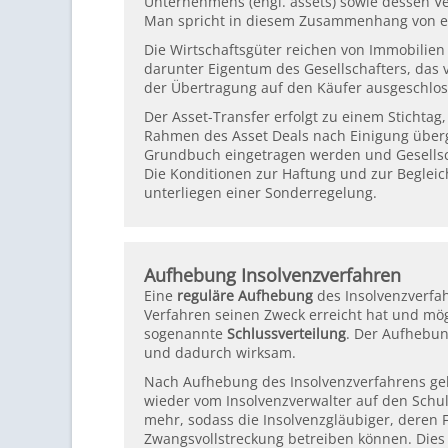
Unternehmens (engl. assets) sowie dessen Ve
Man spricht in diesem Zusammenhang von ei
Die Wirtschaftsgüter reichen von Immobilien
darunter Eigentum des Gesellschafters, das 
der Übertragung auf den Käufer ausgeschlos
Der Asset-Transfer erfolgt zu einem Stichtag,
Rahmen des Asset Deals nach Einigung überg
Grundbuch eingetragen werden und Gesellsch
Die Konditionen zur Haftung und zur Begle
unterliegen einer Sonderregelung.
Aufhebung Insolvenzverfahren
Eine
reguläre Aufhebung
des Insolvenzverfah
Verfahren seinen Zweck erreicht hat und mög
sogenannte
Schlussverteilung
. Der Aufhebun
und dadurch wirksam.
Nach Aufhebung des Insolvenzverfahrens ge
wieder vom Insolvenzverwalter auf den Schul
mehr, sodass die Insolvenzgläubiger, deren 
Zwangsvollstreckung betreiben können. Dies 