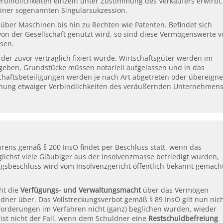
rbindlichkeiten einzeln unter Zustimmung des Verkäufers erwirbt.
ner sogenannten Singularsukzession.
 über Maschinen bis hin zu Rechten wie Patenten. Befindet sich
von der Gesellschaft genutzt wird, so sind diese Vermögenswerte 
sen.
 der zuvor vertraglich fixiert wurde. Wirtschaftsgüter werden im
eben, Grundstücke müssen notariell aufgelassen und in das
aftsbeteiligungen werden je nach Art abgetreten oder übereigne
ichung etwaiger Verbindlichkeiten des veräußernden Unternehmen
rens gemäß § 200 InsO findet per Beschluss statt, wenn das
lichst viele Gläubiger aus der Insolvenzmasse befriedigt wurden,
gsbeschluss wird vom Insolvenzgericht öffentlich bekannt gemach
ht die
Verfügungs- und Verwaltungsmacht
über das Vermögen
dner über. Das Vollstreckungsverbot gemäß § 89 InsO gilt nun nic
Forderungen im Verfahren nicht (ganz) beglichen wurden, wieder
ist nicht der Fall, wenn dem Schuldner eine
Restschuldbefreiung