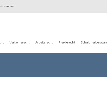
ei-braun.net
cht
Verkehrsrecht
Arbeitsrecht
Pferderecht
Schuldnerberatun