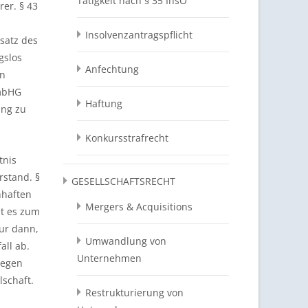
Tätigkeit nach § 35 InsO
er. § 43
Insolvenzantragspflicht
satz des
gslos
Anfechtung
en
GmbHG
Haftung
ung zu
Konkursstrafrecht
tnis
rstand. §
GESELLSCHAFTSRECHT
nhaften
Mergers & Acquisitions
st es zum
nur dann,
Umwandlung von
all ab.
Unternehmen
iegen
lschaft.
Restrukturierung von