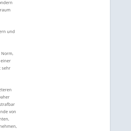
sondern
itraum
uern und
e Norm,
 einer
t sehr
zteren
Daher
strafbar
tände von
nten,
fnehmen,