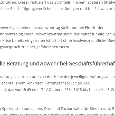
uführen. Dieser reduziert das Strafmaß in einem späteren Strafv
i der Beschäftigung von Scheinselbständigen und bei Schwarzarb
verzüglich einen Insolvenzantrag stellt und bei Eintritt der
t rechtzeitig einen Insolvenzantrag stellt, der haftet für alle Zahl
he Krise bereits eingetreten ist, ist oft ohne insolvenzrechtliche Üb
ngsanspruch zu einer gefährlichen Norm.
 die Beratung und Abwehr bei Geschäftsführerha
Haftungsanspruch und von der Höhe des jeweiligen Haftungsanspr
t ebenfalls vom konkreten Haftungsanspruch ab. Die
eld, das von §§ 69 oder 71 AO über § 266a StGB bis hin zu §§ 43 
en Spezialisten aufsuchen. Dies sind Fachanwälte für Steuerrecht. B
nierungsrecht beratend und begleitend zur Seite stehen, wenn di