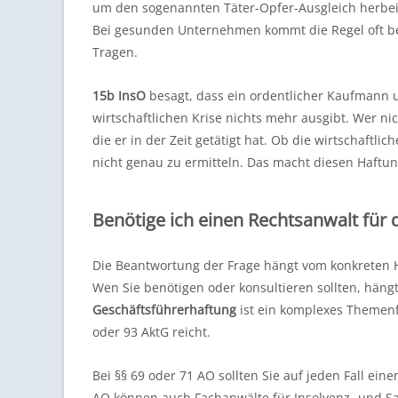
um den sogenannten Täter-Opfer-Ausgleich herbeiz
Bei gesunden Unternehmen kommt die Regel oft be
Tragen.
15b InsO
besagt, dass ein ordentlicher Kaufmann un
wirtschaftlichen Krise nichts mehr ausgibt. Wer nich
die er in der Zeit getätigt hat. Ob die wirtschaftlic
nicht genau zu ermitteln. Das macht diesen Haftu
Benötige ich einen Rechtsanwalt für
Die Beantwortung der Frage hängt vom konkreten 
Wen Sie benötigen oder konsultieren sollten, häng
Geschäftsführerhaftung
ist ein komplexes Themenf
oder 93 AktG reicht.
Bei §§ 69 oder 71 AO sollten Sie auf jeden Fall ein
AO können auch Fachanwälte für Insolvenz- und Sa