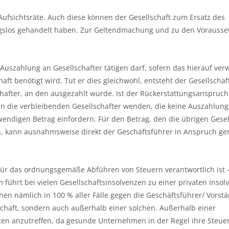
r Aufsichtsräte. Auch diese können der Gesellschaft zum Ersatz des
ungslos gehandelt haben. Zur Geltendmachung und zu den Vorauss
Auszahlung an Gesellschafter tätigen darf, sofern das hierauf ve
ft benötigt wird. Tut er dies gleichwohl, entsteht der Gesellschaf
fter, an den ausgezahlt wurde. Ist der Rückerstattungsanspruch
 an die verbleibenden Gesellschafter wenden, die keine Auszahlung
ndigen Betrag einfordern. Für den Betrag, den die übrigen Gesel
, kann ausnahmsweise direkt der Geschäftsführer in Anspruch 
 für das ordnungsgemäße Abführen von Steuern verantwortlich ist 
m führt bei vielen Gesellschaftsinsolvenzen zu einer privaten Insol
en nämlich in 100 % aller Fälle gegen die Geschäftsführer/ Vorstä
llschaft, sondern auch außerhalb einer solchen. Außerhalb einer
elten anzutreffen, da gesunde Unternehmen in der Regel ihre Steue