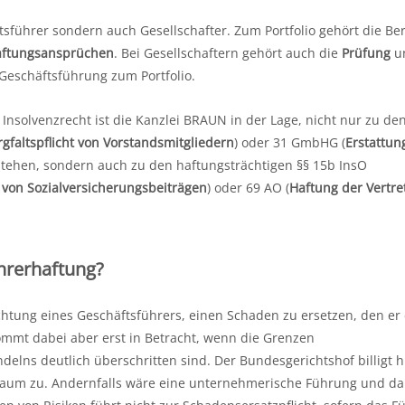
tsführer sondern auch Gesellschafter. Zum Portfolio gehört die Be
ftungsansprüchen
. Bei Gesellschaftern gehört auch die
Prüfung
u
eschäftsführung zum Portfolio.
nsolvenzrecht ist die Kanzlei BRAUN in der Lage, nicht nur zu den
rgfaltspflicht von Vorstandsmitgliedern
) oder 31 GmbHG (
Erstattun
 stehen, sondern auch zu den haftungsträchtigen §§ 15b InsO
 von Sozialversicherungsbeiträgen
) oder 69 AO (
Haftung der Vertre
hrerhaftung?
chtung eines Geschäftsführers, einen Schaden zu ersetzen, den er
kommt dabei aber erst in Betracht, wenn die Grenzen
ns deutlich überschritten sind. Der Bundesgerichtshof billigt h
aum zu. Andernfalls wäre eine unternehmerische Führung und da