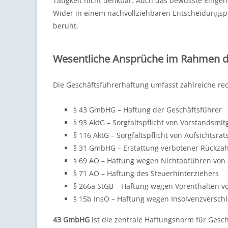
Tätigkeit nicht denkbar. Auch das bewusste Eingehe
Wider in einem nachvollziehbaren Entscheidungs
beruht.
Wesentliche Ansprüche im Rahmen d
Die Geschäftsführerhaftung umfasst zahlreiche rec
§ 43 GmbHG – Haftung der Geschäftsführer
§ 93 AktG – Sorgfaltspflicht von Vorstandsmit
§ 116 AktG – Sorgfaltspflicht von Aufsichtsra
§ 31 GmbHG – Erstattung verbotener Rückza
§ 69 AO – Haftung wegen Nichtabführen von
§ 71 AO – Haftung des Steuerhinterziehers
§ 266a StGB – Haftung wegen Vorenthalten v
§ 15b InsO – Haftung wegen Insolvenzversc
43 GmbHG
ist die zentrale Haftungsnorm für Gesch