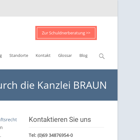
Zur Schuldnerberatung >>
Suchen
g
Standorte
Kontakt
Glossar
Blog
nach:
urch die Kanzlei BRAUN
Kontaktieren Sie uns
ftsrecht
on
.
Tel:
(0)69 34876954-0