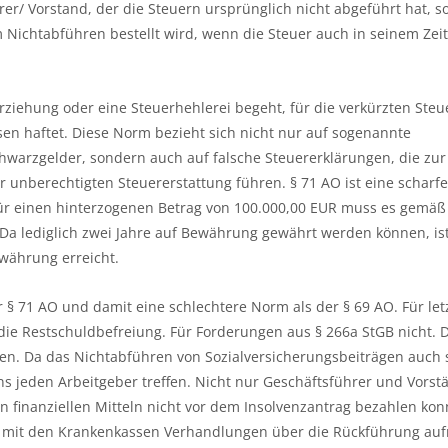
hrer/ Vorstand, der die Steuern ursprünglich nicht abgeführt hat, 
 Nichtabführen bestellt wird, wenn die Steuer auch in seinem Ze
erziehung oder eine Steuerhehlerei begeht, für die verkürzten Ste
sen haftet. Diese Norm bezieht sich nicht nur auf sogenannte
hwarzgelder, sondern auch auf falsche Steuererklärungen, die zur
 unberechtigten Steuererstattung führen. § 71 AO ist eine scharf
 Für einen hinterzogenen Betrag von 100.000,00 EUR muss es gemäß
a lediglich zwei Jahre auf Bewährung gewährt werden können, is
ewährung erreicht.
§ 71 AO und damit eine schlechtere Norm als der § 69 AO. Für let
 die Restschuldbefreiung. Für Forderungen aus § 266a StGB nicht. 
n. Da das Nichtabführen von Sozialversicherungsbeiträgen auch 
gens jeden Arbeitgeber treffen. Nicht nur Geschäftsführer und Vors
 finanziellen Mitteln nicht vor dem Insolvenzantrag bezahlen kon
ag mit den Krankenkassen Verhandlungen über die Rückführung au