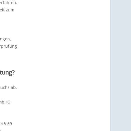
erfahren.
eit zum
ungen,
erprüfung
ftung?
uchs ab.
GmbHG
ei § 69
e