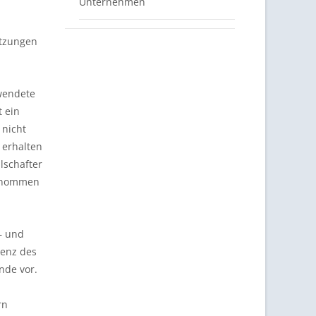
Unternehmen
etzungen
rwendete
t ein
 nicht
 erhalten
lschafter
genommen
– und
venz des
nde vor.
rn