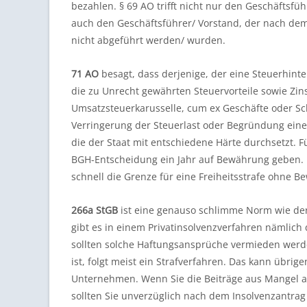
bezahlen. § 69 AO trifft nicht nur den Geschäftsfü
auch den Geschäftsführer/ Vorstand, der nach dem
nicht abgeführt werden/ wurden.
71 AO
besagt, dass derjenige, der eine Steuerhint
die zu Unrecht gewährten Steuervorteile sowie Zin
Umsatzsteuerkarusselle, cum ex Geschäfte oder Sc
Verringerung der Steuerlast oder Begründung einer
die der Staat mit entschiedene Härte durchsetzt.
BGH-Entscheidung ein Jahr auf Bewährung geben. D
schnell die Grenze für eine Freiheitsstrafe ohne B
266a StGB
ist eine genauso schlimme Norm wie der 
gibt es in einem Privatinsolvenzverfahren nämlich
sollten solche Haftungsansprüche vermieden werde
ist, folgt meist ein Strafverfahren. Das kann übri
Unternehmen. Wenn Sie die Beiträge aus Mangel an
sollten Sie unverzüglich nach dem Insolvenzantr