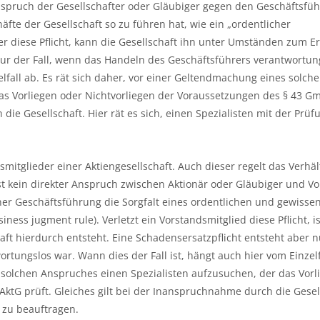
nspruch der Gesellschafter oder Gläubiger gegen den Geschäftsführ
fte der Gesellschaft so zu führen hat, wie ein „ordentlicher
 diese Pflicht, kann die Gesellschaft ihn unter Umständen zum Er
nur der Fall, wenn das Handeln des Geschäftsführers verantwortun
elfall ab. Es rät sich daher, vor einer Geltendmachung eines solch
as Vorliegen oder Nichtvorliegen der Voraussetzungen des § 43 
die Gesellschaft. Hier rät es sich, einen Spezialisten mit der Prüf
mitglieder einer Aktiengesellschaft. Auch dieser regelt das Verhäl
st kein direkter Anspruch zwischen Aktionär oder Gläubiger und Vo
iner Geschäftsführung die Sorgfalt eines ordentlichen und gewisse
ss jugment rule). Verletzt ein Vorstandsmitglied diese Pflicht, i
haft hierdurch entsteht. Eine Schadensersatzpflicht entsteht aber 
tungslos war. Wann dies der Fall ist, hängt auch hier vom Einzelf
 solchen Anspruches einen Spezialisten aufzusuchen, der das Vorl
AktG prüft. Gleiches gilt bei der Inanspruchnahme durch die Gesel
g zu beauftragen.