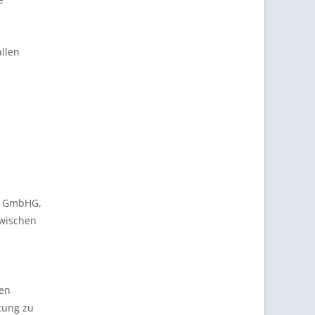
allen
43 GmbHG,
zwischen
hen
atung zu