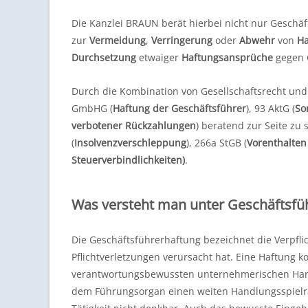
Die Kanzlei BRAUN berät hierbei nicht nur Geschäf
zur
Vermeidung
,
Verringerung
oder
Abwehr
von
Ha
Durchsetzung
etwaiger
Haftungsansprüche
gegen G
Durch die Kombination von Gesellschaftsrecht und I
GmbHG (
Haftung der Geschäftsführer
), 93 AktG (
So
verbotener Rückzahlungen
) beratend zur Seite zu
(
Insolvenzverschleppung
), 266a StGB (
Vorenthalten
Steuerverbindlichkeiten)
.
Was versteht man unter Geschäftsfü
Die Geschäftsführerhaftung bezeichnet die Verpfli
Pflichtverletzungen verursacht hat. Eine Haftung 
verantwortungsbewussten unternehmerischen Handel
dem Führungsorgan einen weiten Handlungsspielr