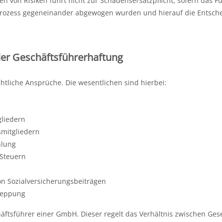
n von Risiken führt nicht zur Schadensersatzpflicht, sofern das F
prozess gegeneinander abgewogen wurden und hierauf die Entsch
er Geschäftsführerhaftung
htliche Ansprüche. Die wesentlichen sind hierbei:
gliedern
tsmitgliedern
hlung
 Steuern
on Sozialversicherungsbeiträgen
hleppung
äftsführer einer GmbH. Dieser regelt das Verhältnis zwischen Gese