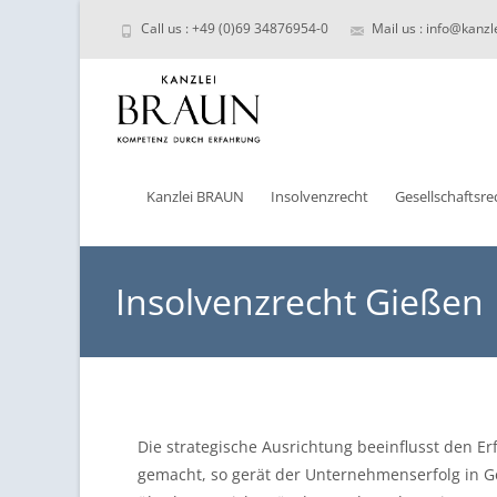
Call us : +49 (0)69 34876954-0
Mail us : info@kanzl
Skip
to
Kanzlei BRAUN
Insolvenzrecht
Gesellschaftsre
content
Insolvenzrecht Gießen
Die strategische Ausrichtung beeinflusst den
gemacht, so gerät der Unternehmenserfolg in Ge