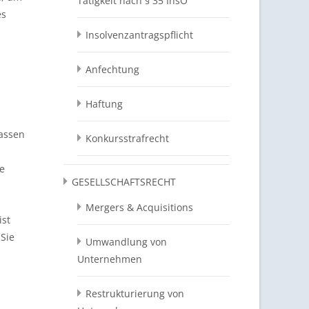
Tätigkeit nach § 35 InsO
es
Insolvenzantragspflicht
Anfechtung
Haftung
lassen
Konkursstrafrecht
e
GESELLSCHAFTSRECHT
Mergers & Acquisitions
ist
Sie
Umwandlung von
Unternehmen
Restrukturierung von