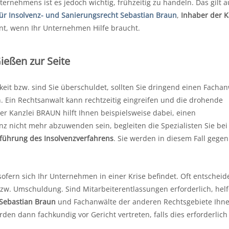
ernehmens ist es jedoch wichtig, frühzeitig zu handeln. Das gilt 
ür Insolvenz- und Sanierungsrecht Sebastian Braun
,
Inhaber der K
zient, wenn Ihr Unternehmen Hilfe braucht.
ießen zur Seite
it bzw. sind Sie überschuldet, sollten Sie dringend einen Fachan
n. Ein Rechtsanwalt kann rechtzeitig eingreifen und die drohende
der Kanzlei BRAUN hilft Ihnen beispielsweise dabei, einen
enz nicht mehr abzuwenden sein, begleiten die Spezialisten Sie bei
führung des Insolvenzverfahrens
. Sie werden in diesem Fall gege
 sofern sich Ihr Unternehmen in einer Krise befindet. Oft entscheid
zw. Umschuldung. Sind Mitarbeiterentlassungen erforderlich, hel
 Sebastian Braun
und Fachanwälte der anderen Rechtsgebiete Ihne
rden dann fachkundig vor Gericht vertreten, falls dies erforderlich