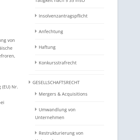
Tätigkeit nach § 35 InsO
Insolvenzantragspflicht
Anfechtung
ung von
Haftung
äische
efroren,
Konkursstrafrecht
GESELLSCHAFTSRECHT
 (EU) Nr.
Mergers & Acquisitions
bei
Umwandlung von
Unternehmen
Restrukturierung von