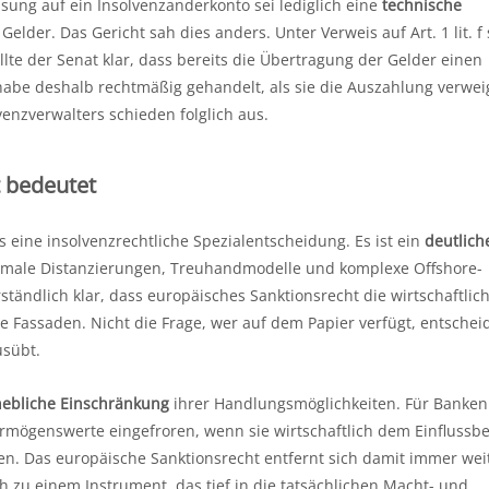
sung auf ein Insolvenzanderkonto sei lediglich eine
technische
der. Das Gericht sah dies anders. Unter Verweis auf Art. 1 lit. f
llte der Senat klar, dass bereits die Übertragung der Gelder einen
habe deshalb rechtmäßig gehandelt, als sie die Auszahlung verwei
enzverwalters schieden folglich aus.
t bedeutet
s eine insolvenzrechtliche Spezialentscheidung. Es ist ein
deutlich
ormale Distanzierungen, Treuhandmodelle und komplexe Offshore-
tändlich klar, dass europäisches Sanktionsrecht die wirtschaftlic
he Fassaden. Nicht die Frage, wer auf dem Papier verfügt, entschei
usübt.
hebliche Einschränkung
ihrer Handlungsmöglichkeiten. Für Banken 
ermögenswerte eingefroren, wenn sie wirtschaftlich dem Einflussb
n. Das europäische Sanktionsrecht entfernt sich damit immer wei
h zu einem Instrument, das tief in die tatsächlichen Macht- und