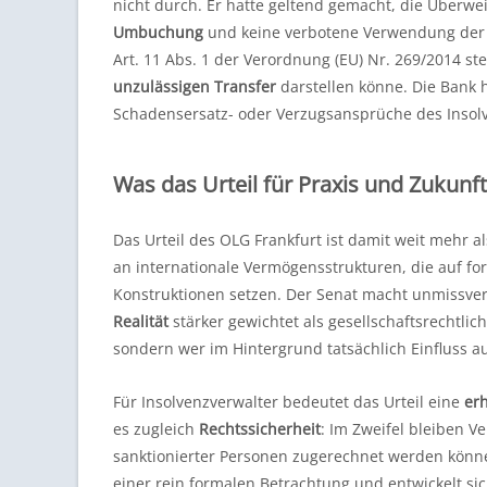
nicht durch. Er hatte geltend gemacht, die Überwei
Umbuchung
und keine verbotene Verwendung der Gel
Art. 11 Abs. 1 der Verordnung (EU) Nr. 269/2014 ste
unzulässigen Transfer
darstellen könne. Die Bank 
Schadensersatz- oder Verzugsansprüche des Insolv
Was das Urteil für Praxis und Zukunf
Das Urteil des OLG Frankfurt ist damit weit mehr al
an internationale Vermögensstrukturen, die auf f
Konstruktionen setzen. Der Senat macht unmissvers
Realität
stärker gewichtet als gesellschaftsrechtlic
sondern wer im Hintergrund tatsächlich Einfluss a
Für Insolvenzverwalter bedeutet das Urteil eine
er
es zugleich
Rechtssicherheit
: Im Zweifel bleiben V
sanktionierter Personen zugerechnet werden könne
einer rein formalen Betrachtung und entwickelt sic