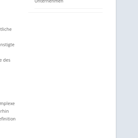
Unternehmen
tliche
nstigte
e des
komplexe
erhin
finition