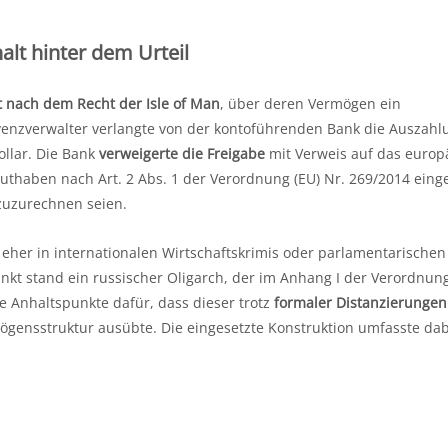
alt hinter dem Urteil
t nach dem Recht der Isle of Man
, über deren Vermögen ein
lvenzverwalter verlangte von der kontoführenden Bank die Auszahl
ollar. Die Bank
verweigerte die Freigabe
mit Verweis auf das europ
uthaben nach Art. 2 Abs. 1 der Verordnung (EU) Nr. 269/2014 eing
 zuzurechnen seien.
st eher in internationalen Wirtschaftskrimis oder parlamentarischen
kt stand ein russischer Oligarch, der im Anhang I der Verordnung
e Anhaltspunkte dafür, dass dieser trotz
formaler Distanzierungen
mögensstruktur ausübte. Die eingesetzte Konstruktion umfasste da