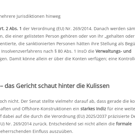
mehrere Jurisdiktionen hinweg
t. 2 Abs. 1
der Verordnung (EU) Nr. 269/2014. Danach werden säm
, die einer gelisteten Person gehören oder von ihr „gehalten oder
entierte, die sanktionierten Personen hätten ihre Stellung als Begü
s Insolvenzverfahrens nach § 80 Abs. 1 InsO die
Verwaltungs- und
en. Damit könne allein er über die Konten verfügen; eine Kontroll
– das Gericht schaut hinter die Kulissen
och nicht. Der Senat stellte vielmehr darauf ab, dass gerade die 
chaften und Offshore-Konstruktionen ein
starkes Indiz
für eine weit
ff dabei auf die durch die Verordnung (EU) 2025/2037 präzisierte De
 (EU) Nr. 269/2014 zurück. Entscheidend sei nicht allein die
formale
 beherrschenden Einfluss auszuüben.