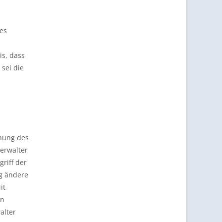
es
s, dass
 sei die
nung des
erwalter
riff der
ng ändere
it
en
alter