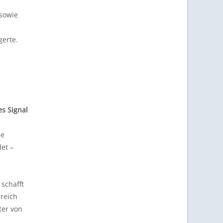
 sowie
gerte.
es Signal
he
det –
schafft
ereich
ter von