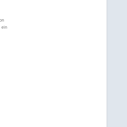
von
 ein