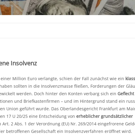
ene Insolvenz
einer Million Euro verlangte, schien der Fall zunächst wie ein
klas
aben sollten in die Insolvenzmasse fließen, Forderungen der Glä
wickelt werden. Doch hinter den Konten verbarg sich ein
Geflecht
tionen und Briefkastenfirmen – und im Hintergrund stand ein russ
schen Union geführt wurde. Das Oberlandesgericht Frankfurt am Ma
chen 17 U 20/25 eine Entscheidung von
erheblicher grundsätzlicher
nach Art. 2 Abs. 1 der Verordnung (EU) Nr. 269/2014 eingefrorene Gel
r betroffenen Gesellschaft ein Insolvenzverfahren eröffnet wird.