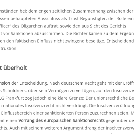
ständen bei: dem engen zeitlichen Zusammenhang zwischen der
sen behaupteten Ausschluss als Trust-Begünstigter, der Rolle ein
Officer“ des Oligarchen auftrat, sowie den aus Sicht des Gerichts
 vor Sanktionen abzuschirmen. Die Richter kamen zu dem Ergebni
en den faktischen Einfluss nicht zwingend beseitige. Entscheidend
truktion.
t überholt
nsion
der Entscheidung. Nach deutschem Recht geht mit der Eröff
s Schuldners, über sein Vermögen zu verfügen, auf den Insolvenzv
LG Frankfurt zog jedoch eine klare Grenze: Der unionsrechtliche Beg
nationales Insolvenzrecht nicht verdrängt. Die Insolvenzeröffnu
 Einflussbereich einer sanktionierten Person zuzurechnen seien. M
mit einen
Vorrang des europäischen Sanktionsrechts
gegenüber d
hts. Auch mit seinem weiteren Argument drang der Insolvenzverw