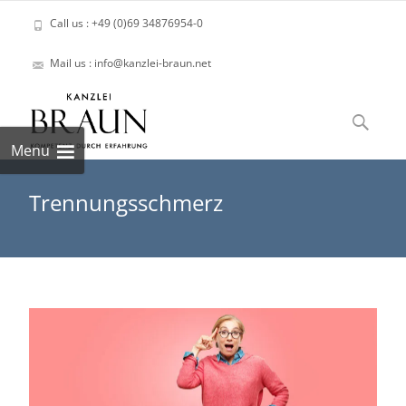
Call us : +49 (0)69 34876954-0
Mail us : info@kanzlei-braun.net
Skip
to
Suchen
content
nach:
Menu
Trennungsschmerz