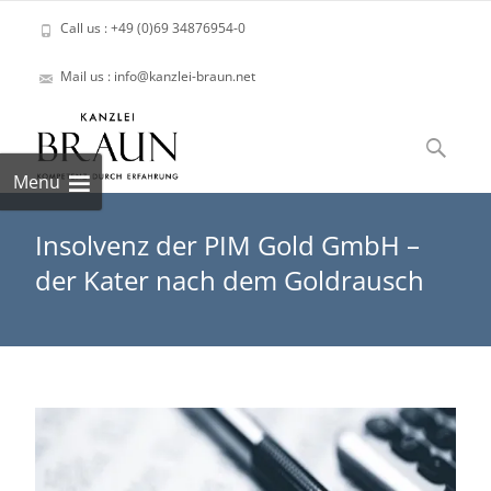
Call us : +49 (0)69 34876954-0
Mail us : info@kanzlei-braun.net
Skip
to
Suchen
content
nach:
Menu
Insolvenz der PIM Gold GmbH –
der Kater nach dem Goldrausch