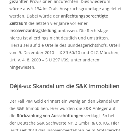
gezahlten Provisionen anzufechten. Dies wiederum
würde aus § 134 InsO als Anspruchsgrundlage abgeleitet
werden. Dabei würde der
anfechtungsberechtigte
Zeitraum
die letzten vier Jahre vor einer
Insolvenzantragstellung
umfassen. Die Rechtslage
hierzu ist allerdings nicht deutlich und umstritten.
Hierzu sei auf die Urteile des Bundesgerichtshofs, Urteil
vom 9. Dezember 2010 – IX ZR 60/10 und OLG München,
Urt. v. 4. 8. 2009 – 5 U 2971/09, unter anderem
hingewiesen.
Déjà-vu: Skandal um die S&K Immobilien
Der Fall PIM Gold erinnert ein wenig an den Skandal um
die S&K Immobilien. Hier wurden die S&K-Anleger auf
die
Rückzahlung von Ausschüttungen
verklagt. So bei
der Deutsche S&K Sachwerte Nr. 2 GmbH & Co. KG. Hier
läuft seit 2013 das Insolvenzverfahren beim Amtsgericht