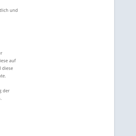
tlich und
er
ese auf
l diese
te.
g der
.