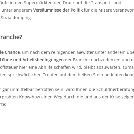
äufe in den Supermärkten den Druck auf die Transport- und
en unter anderem
Versäumnisse der Politik
für die Misere verantwor
e Sozialdumping.
branche?
nde Chance
, um nach dem reinigenden Gewitter unter anderem üb
Löhne und Arbeitsbedingungen
der Branche nachzudenken und di
ffsteuer hier eine Abhilfe schaffen wird, bleibt abzuwarten, zuma
he den sprichwörtlichen Tropfen auf dem heißen Stein bedeuten könn
er gar unmittelbar betroffen sein, wird Ihnen die Schuldnerberatun
erprobten Know-how einen Weg durch die und aus der Krise zeigen
te: