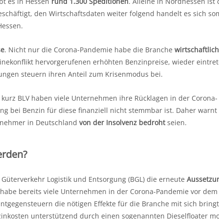
bt es in Hessen
rund 1.300 Speditionen
. Alleine in Nordhessen ist 
eschäftigt, den Wirtschaftsdaten weiter folgend handelt es sich so
essen.
se
. Nicht nur die Corona-Pandemie habe die Branche
wirtschaftlich
inekonflikt hervorgerufenen erhöhten Benzinpreise, wieder eintre
ungen steuern ihren Anteil zum Krisenmodus bei.
 kurz BLV haben viele Unternehmen ihre Rücklagen in der Corona-
g bei Benzin für diese finanziell nicht stemmbar ist. Daher warnt
ernehmer in Deutschland
von der Insolvenz bedroht
seien.
erden?
üterverkehr Logistik und Entsorgung (BGL) die erneute
Aussetzu
habe bereits viele Unternehmen in der Corona-Pandemie vor dem
ntgegensteuern die nötigen Effekte für die Branche mit sich bring
inkosten unterstützend durch einen sogenannten Dieselfloater m