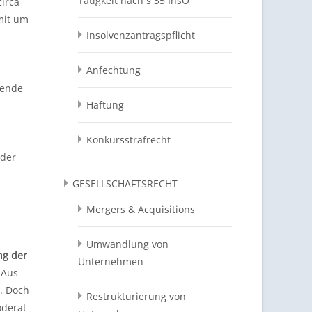
Tätigkeit nach § 35 InsO
circa
mit um
Insolvenzantragspflicht
Anfechtung
tende
Haftung
Konkursstrafrecht
 der
GESELLSCHAFTSRECHT
Mergers & Acquisitions
Umwandlung von
ng der
Unternehmen
 Aus
t. Doch
Restrukturierung von
oderat