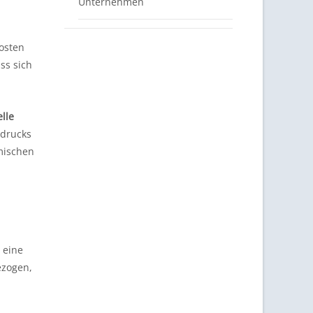
Unternehmen
kosten
ass sich
elle
zdrucks
mischen
eine
ezogen,