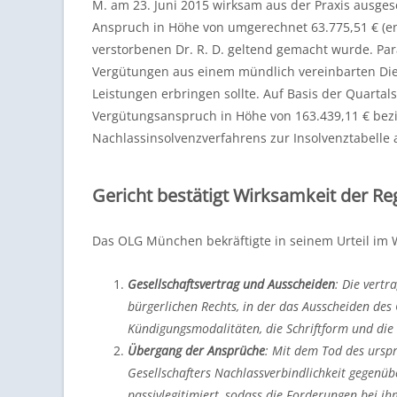
M. am 23. Juni 2015 wirksam aus der Praxis ausge
Anspruch in Höhe von umgerechnet 63.775,51 € (en
verstorbenen Dr. R. D. geltend gemacht wurde. Par
Vergütungen aus einem mündlich vereinbarten Die
Leistungen erbringen sollte. Auf Basis der Quarta
Vergütungsanspruch in Höhe von 163.439,11 € bez
Nachlassinsolvenzverfahrens zur Insolvenztabelle
Gericht bestätigt Wirksamkeit der R
Das OLG München bekräftigte in seinem Urteil im W
Gesellschaftsvertrag und Ausscheiden
: Die vertr
bürgerlichen Rechts, in der das Ausscheiden des
Kündigungsmodalitäten, die Schriftform und die
Übergang der Ansprüche
: Mit dem Tod des ursp
Gesellschafters Nachlassverbindlichkeit gegenüb
passivlegitimiert, sodass die Forderungen bei 