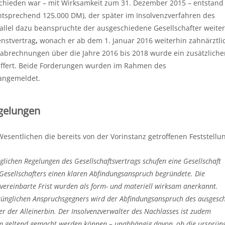
schieden war – mit Wirksamkeit zum 31. Dezember 2015 – entstand
tsprechend 125.000 DM), der später im Insolvenzverfahren des
allel dazu beanspruchte der ausgeschiedene Gesellschafter weite
nstvertrag
,
wonach er ab dem 1. Januar 2016 weiterhin zahnärztli
lsabrechnungen über die Jahre 2016 bis 2018 wurde ein zusätzliche
iffert. Beide Forderungen wurden im Rahmen des
 angemeldet.
egelungen
esentlichen die bereits von der Vorinstanz getroffenen Feststellu
aglichen Regelungen des Gesellschaftsvertrags schufen eine Gesellschaft
 Gesellschafters einen klaren Abfindungsanspruch begründete. Die
 vereinbarte Frist wurden als form- und materiell wirksam anerkannt.
rünglichen Anspruchsgegners wird der Abfindungsanspruch des ausgesc
er der Alleinerbin. Der Insolvenzverwalter des Nachlasses ist zudem
ihm geltend gemacht werden können – unabhängig davon, ob die ursprüng