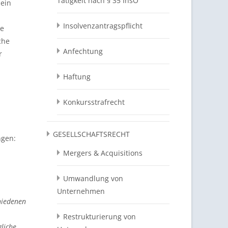
Tätigkeit nach § 35 InsO
 ein
Insolvenzantragspflicht
re
che
Anfechtung
r
Haftung
Konkursstrafrecht
GESELLSCHAFTSRECHT
ngen:
Mergers & Acquisitions
Umwandlung von
Unternehmen
hiedenen
Restrukturierung von
liche