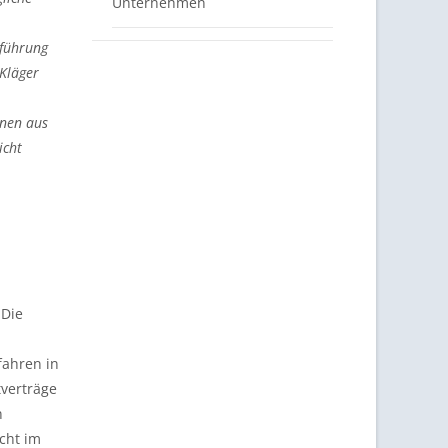
Unternehmen
tführung
Kläger
enen aus
icht
 Die
fahren in
tverträge
n
cht im