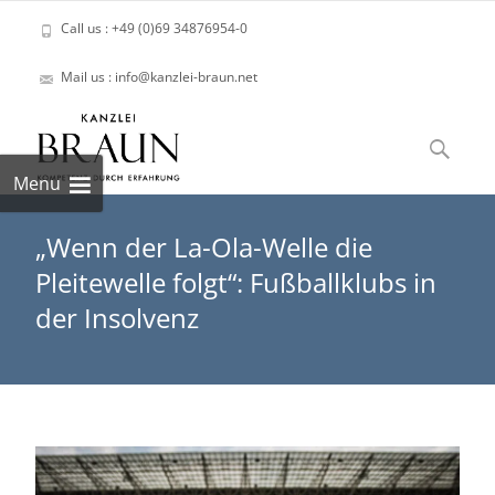
Call us : +49 (0)69 34876954-0
Mail us : info@kanzlei-braun.net
Skip
to
Suchen
content
nach:
Menu
„Wenn der La-Ola-Welle die
Pleitewelle folgt“: Fußballklubs in
der Insolvenz