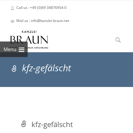
Call us : +49 (0)69 34876954-0
Mail us : info@kanzlei-braun.net
Skip
to
Suchen
content
nach:
Menu
kfz-gefälscht
kfz-gefälscht