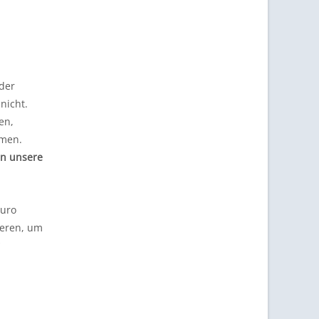
eder
nicht.
en,
mmen.
n unsere
Euro
ieren, um