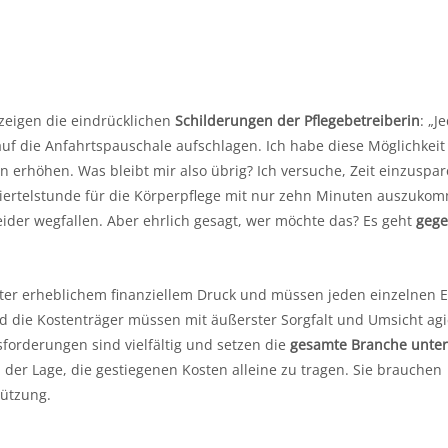
 zeigen die eindrücklichen
Schilderungen der Pflegebetreiberin
: „J
f die Anfahrtspauschale aufschlagen. Ich habe diese Möglichkeit 
en erhöhen. Was bleibt mir also übrig? Ich versuche, Zeit einzuspar
r Viertelstunde für die Körperpflege mit nur zehn Minuten auszuko
ider wegfallen. Aber ehrlich gesagt, wer möchte das? Es geht
gege
unter erheblichem finanziellem Druck und müssen jeden einzelnen 
 die Kostenträger müssen mit äußerster Sorgfalt und Umsicht ag
sforderungen sind vielfältig und setzen die
gesamte Branche unter
in der Lage, die gestiegenen Kosten alleine zu tragen. Sie brauchen
tützung.