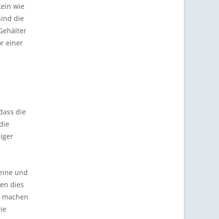
tein wie
sind die
Gehälter
r einer
dass die
die
iger
leine und
en dies
en machen
ie