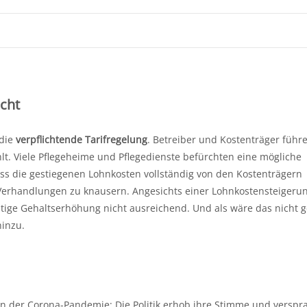
acht
 die
verpflichtende Tarifregelung
. Betreiber und Kostenträger führ
lt. Viele Pflegeheime und Pflegedienste befürchten eine mögliche
dass die gestiegenen Lohnkosten vollständig von den Kostenträgern
erhandlungen zu knausern. Angesichts einer Lohnkostensteigeru
ntige Gehaltserhöhung nicht ausreichend. Und als wäre das nicht 
inzu.
en der Corona-Pandemie: Die Politik erhob ihre Stimme und verspr