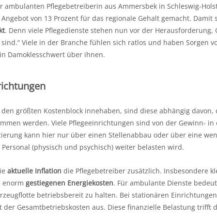
er ambulanten Pflegebetreiberin aus Ammersbek in Schleswig-Hols
n Angebot von 13 Prozent für das regionale Gehalt gemacht. Damit 
kt
. Denn viele Pflegedienste stehen nun vor der Herausforderung, 
 sind.“ Viele in der Branche fühlen sich ratlos und haben Sorgen vo
ein Damoklesschwert über ihnen.
nrichtungen
n den größten Kostenblock innehaben, sind diese abhängig davon, 
mmen werden. Viele Pflegeeinrichtungen sind von der Gewinn- in 
zierung kann hier nur über einen Stellenabbau oder über eine wen
 Personal (physisch und psychisch) weiter belasten wird.
die
aktuelle Inflation
die Pflegebetreiber zusätzlich. Insbesondere k
en enorm
gestiegenen Energiekosten
. Für ambulante Dienste bedeut
zeugflotte betriebsbereit zu halten. Bei stationären Einrichtung
 der Gesamtbetriebskosten aus. Diese finanzielle Belastung trifft d