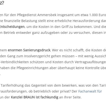
z?
ten für den Pflegedienst Ammersbek insgesamt um etwa 1.000 Euro
che finanzielle Belastung stellt eine erhebliche Herausforderung da
Entscheidungen
, um die Kosten in den Griff zu bekommen. Und di
n Betrieb entweder ganz aufzugeben oder zu versuchen, diesen i
einem
enormen Sanierungsdruck
. Wer es nicht schafft, die Kosten 
d den Gang zum Insolvenzgericht gehen müssen – mit wenig Aussich
t-Verbindlichkeiten schützen und Kosten durch Vertragsauflösungen
r haben die Pflegeeinrichtungen aber überhaupt keine Kontrolle übe
n.
te Tariferhöhung das Gegenteil von dem bewirken, was von den Tari
erausforderungen, ob betrieblich oder privat? Der
Fachanwalt für
aun der
Kanzlei BRAUN ist fachkundig
an Ihrer Seite.