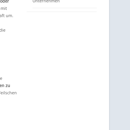
Unternehmen
 oder
 mit
aft um.
die
he
en zu
Feilschen