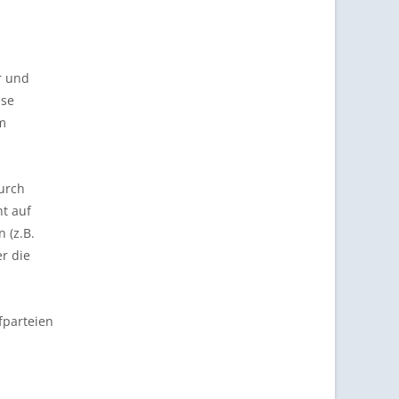
r und
ese
m
durch
t auf
 (z.B.
r die
fparteien