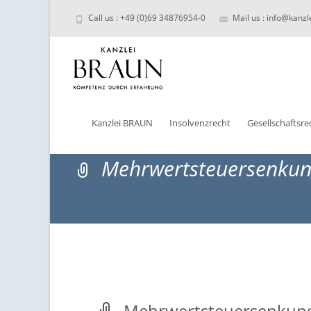
Call us : +49 (0)69 34876954-0
Mail us : info@kanzl
Skip
to
Kanzlei BRAUN
Insolvenzrecht
Gesellschaftsre
content
Mehrwertsteuersenku
Mehrwertsteuersenkun