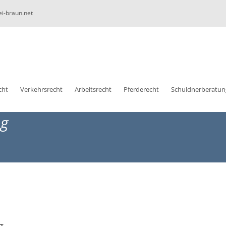
ei-braun.net
cht
Verkehrsrecht
Arbeitsrecht
Pferderecht
Schuldnerberatun
ng
g