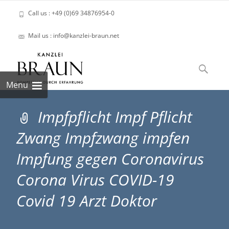
Call us : +49 (0)69 34876954-0
Mail us : info@kanzlei-braun.net
Skip
to
Suchen
content
nach:
Menu
Impfpflicht Impf Pflicht
Zwang Impfzwang impfen
Impfung gegen Coronavirus
Corona Virus COVID-19
Covid 19 Arzt Doktor