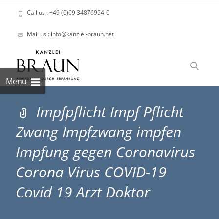
Call us : +49 (0)69 34876954-0
Mail us : info@kanzlei-braun.net
Skip
to
Suchen
content
nach:
Menu
Impfpflicht Impf Pflicht
Zwang Impfzwang impfen
Impfung gegen Coronavirus
Corona Virus COVID-19
Covid 19 Arzt Doktor