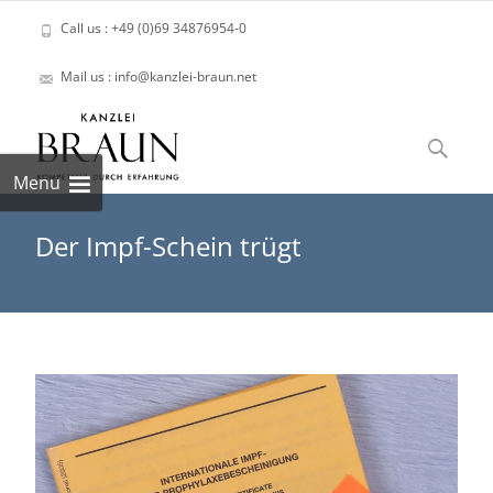
Call us : +49 (0)69 34876954-0
Mail us : info@kanzlei-braun.net
Skip
to
Suchen
content
nach:
Menu
Der Impf-Schein trügt