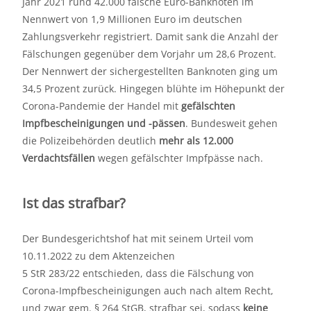
Jahr 2021 rund 42.000 falsche Euro-Banknoten im
Nennwert von 1,9 Millionen Euro im deutschen
Zahlungsverkehr registriert. Damit sank die Anzahl der
Fälschungen gegenüber dem Vorjahr um 28,6 Prozent.
Der Nennwert der sichergestellten Banknoten ging um
34,5 Prozent zurück. Hingegen blühte im Höhepunkt der
Corona-Pandemie der Handel mit
gefälschten
Impfbescheinigungen und -pässen
. Bundesweit gehen
die Polizeibehörden deutlich
mehr als 12.000
Verdachtsfällen
wegen gefälschter Impfpässe nach.
Ist das strafbar?
Der Bundesgerichtshof hat mit seinem Urteil vom
10.11.2022 zu dem Aktenzeichen
5 StR 283/22 entschieden, dass die Fälschung von
Corona-Impfbescheinigungen auch nach altem Recht,
und zwar gem. § 264 StGB, strafbar sei, sodass
keine