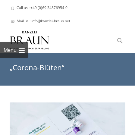
Call us : +49 (0)69 34876954-0
Mail us : info@kanzlei-braun.net
Skip
to
Suchen
content
nach:
Menu
„Corona-Blüten“