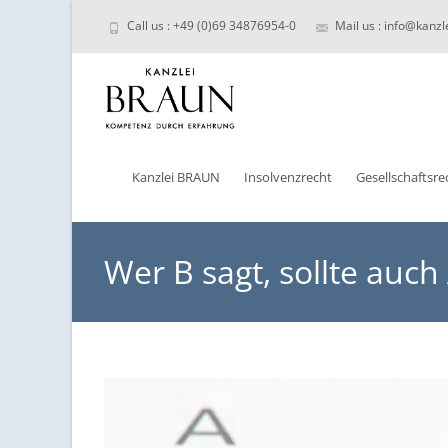
Call us : +49 (0)69 34876954-0
Mail us : info@kanzl
Skip
to
Kanzlei BRAUN
Insolvenzrecht
Gesellschaftsre
content
Wer B sagt, sollte auch