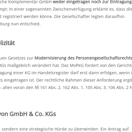
erliche Komplementär-GmbH
weder eingetragen noch zur Eintragung
ompt: In einer sogenannten Zwischenverfügung erklärte es, dass di
registriert werden könne. Die Gesellschafter legten daraufhin
nburg nun entschied.
izität
euen Gesetzes zur
Modernisierung des Personengesellschaftsrecht
HGs maßgeblich verändert hat. Das MoPeG fordert von den Gericht
ragung einer KG im Handelsregister darf erst dann erfolgen, wenn 
 eingetragen ist. Der rechtliche Rahmen dieser Anforderung ergib
llen voran den §§ 161 Abs. 2, 162 Abs. 1, 105 Abs. 3, 106 Abs. 2 N
 von GmbH & Co. KGs
, sondern eine strategische Hürde zu überwinden. Ein Antrag auf