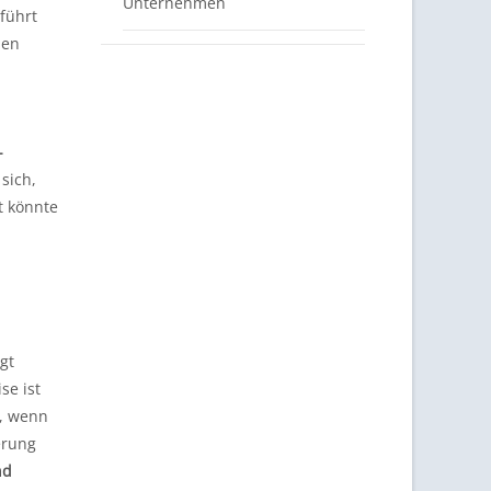
Unternehmen
führt
nen
-
sich,
t könnte
gt
se ist
n, wenn
erung
nd