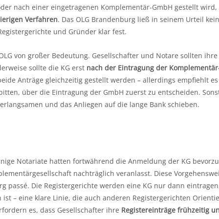
 oder nach einer eingetragenen Komplementär-GmbH gestellt wird, 
ierigen Verfahren
. Das OLG Brandenburg ließ in seinem Urteil kei
egistergerichte und Gründer klar fest.
OLG von großer Bedeutung. Gesellschafter und Notare sollten ihre
lerweise sollte die KG erst
nach der Eintragung der Komplementär
ide Anträge gleichzeitig gestellt werden – allerdings empfiehlt es 
 bitten, über die Eintragung der GmbH zuerst zu entscheiden. Sons
erlangsamen und das Anliegen auf die lange Bank schieben.
 Einige Notariate hatten fortwährend die Anmeldung der KG bevorzu
lementärgesellschaft nachträglich veranlasst. Diese Vorgehenswei
 passé. Die Registergerichte werden eine KG nur dann eintrage
ist – eine klare Linie, die auch anderen Registergerichten Orienti
ordern es, dass Gesellschafter ihre
Registereinträge frühzeitig u