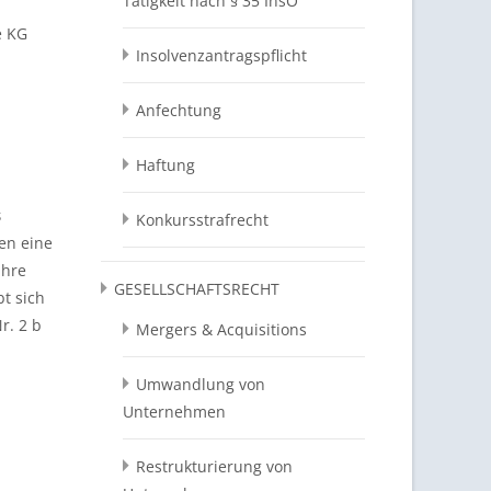
Tätigkeit nach § 35 InsO
e KG
Insolvenzantragspflicht
Anfechtung
Haftung
s
Konkursstrafrecht
en eine
ihre
GESELLSCHAFTSRECHT
t sich
r. 2 b
Mergers & Acquisitions
Umwandlung von
Unternehmen
Restrukturierung von