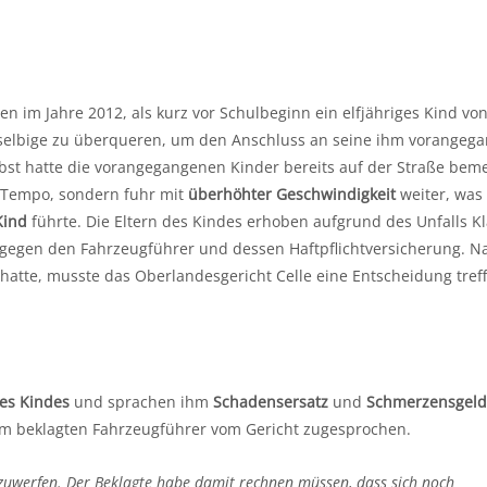
 im Jahre 2012, als kurz vor Schulbeginn ein elfjähriges Kind vo
dieselbige zu überqueren, um den Anschluss an seine ihm vorangeg
lbst hatte die vorangegangenen Kinder bereits auf der Straße beme
n Tempo, sondern fuhr mit
überhöhter Geschwindigkeit
weiter, was
Kind
führte. Die Eltern des Kindes erhoben aufgrund des Unfalls K
gegen den Fahrzeugführer und dessen Haftpflichtversicherung. 
hatte, musste das Oberlandesgericht Celle eine Entscheidung tref
es Kindes
und sprachen ihm
Schadensersatz
und
Schmerzensgel
dem beklagten Fahrzeugführer vom Gericht zugesprochen.
rzuwerfen. Der Beklagte habe damit rechnen müssen, dass sich noch