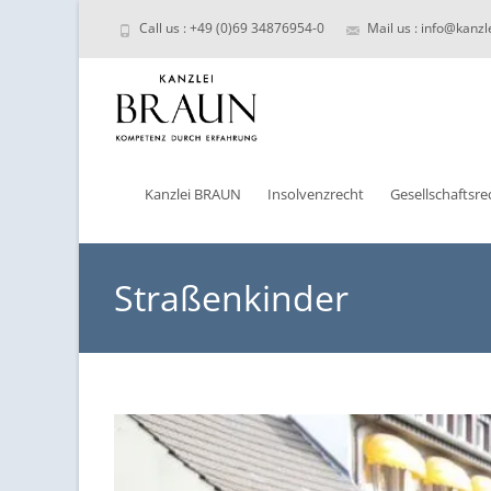
Call us : +49 (0)69 34876954-0
Mail us : info@kanzl
Skip
to
Kanzlei BRAUN
Insolvenzrecht
Gesellschaftsre
content
Straßenkinder