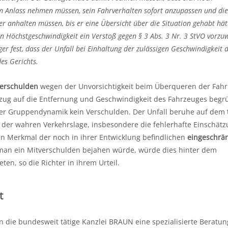
m Anlass nehmen müssen, sein Fahrverhalten sofort anzupassen und die
 er anhalten müssen, bis er eine Übersicht über die Situation gehabt hät
n Höchstgeschwindigkeit ein Verstoß gegen § 3 Abs. 3 Nr. 3 StVO vorzu
ger fest, dass der Unfall bei Einhaltung der zulässigen Geschwindigkeit 
es Gerichts.
verschulden
wegen der Unvorsichtigkeit beim Überqueren der Fah
ezug auf die Entfernung und Geschwindigkeit des Fahrzeuges begr
der Gruppendynamik kein Verschulden. Der Unfall beruhe auf dem
 der wahren Verkehrslage, insbesondere die fehlerhafte Einschät
n Merkmal der noch in ihrer Entwicklung befindlichen
eingeschrä
 man ein Mitverschulden bejahen würde, würde dies hinter dem
en, so die Richter in ihrem Urteil.
t
 die bundesweit tätige Kanzlei BRAUN eine spezialisierte Beratun