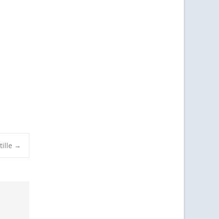
tille
→