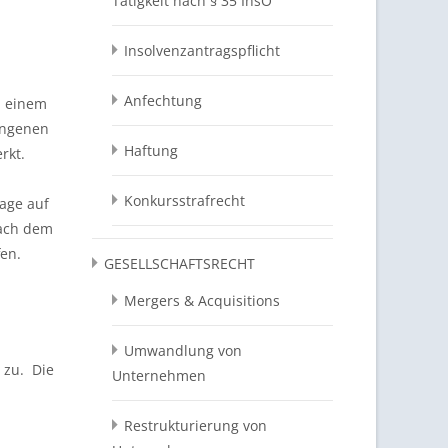
Tätigkeit nach § 35 InsO
Insolvenzantragspflicht
Anfechtung
n einem
angenen
Haftung
rkt.
Konkursstrafrecht
lage auf
Nach dem
fen.
GESELLSCHAFTSRECHT
Mergers & Acquisitions
Umwandlung von
d
zu. Die
Unternehmen
Restrukturierung von