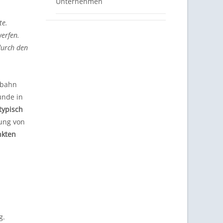
Unternehmen
te.
werfen.
durch den
rbahn
ünde in
typisch
zung von
nkten
g.