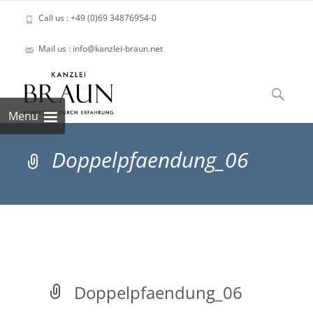
Call us : +49 (0)69 34876954-0
Mail us : info@kanzlei-braun.net
Skip
to
Suchen
content
nach:
Menu
Doppelpfaendung_06
Doppelpfaendung_06