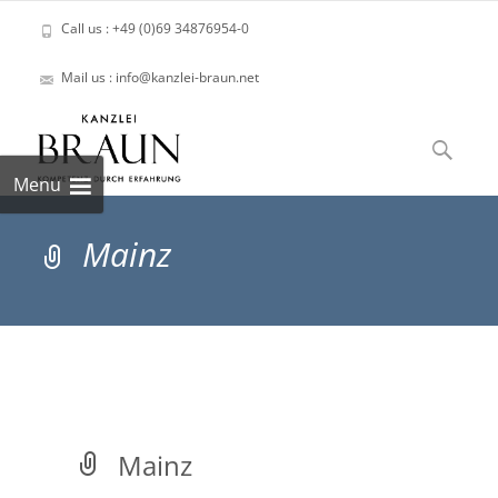
Call us : +49 (0)69 34876954-0
Mail us : info@kanzlei-braun.net
Skip
to
Suchen
content
nach:
Menu
Mainz
Mainz