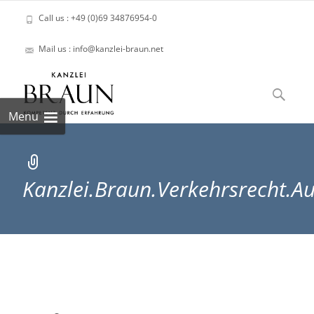
Call us : +49 (0)69 34876954-0
Mail us : info@kanzlei-braun.net
Skip
to
Suchen
content
nach:
Menu
Kanzlei.Braun.Verkehrsrecht.A