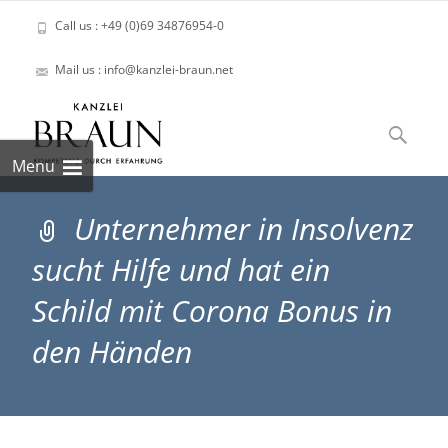
Call us : +49 (0)69 34876954-0
Mail us : info@kanzlei-braun.net
Skip
to
Suchen
content
nach:
Menu
Unternehmer in Insolvenz
sucht Hilfe und hat ein
Schild mit Corona Bonus in
den Händen