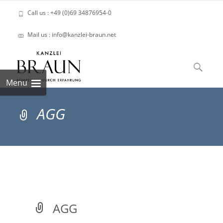
Call us : +49 (0)69 34876954-0
Mail us : info@kanzlei-braun.net
Skip
to
Suchen
content
nach:
Menu
AGG
AGG