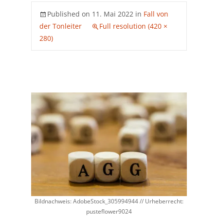
Published on
11. Mai 2022
in
Fall von
der Tonleiter
Full resolution (420 ×
280)
Bildnachweis: AdobeStock_305994944 // Urheberrecht:
pusteflower9024