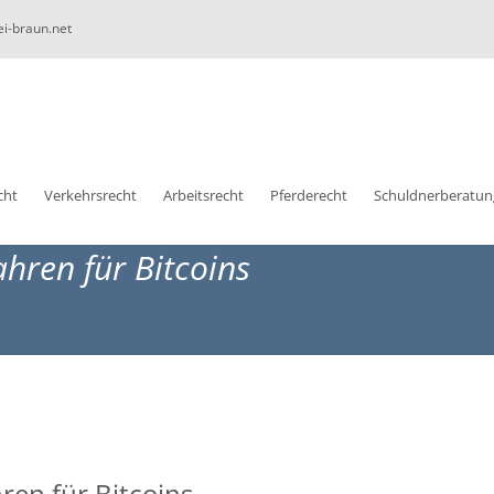
ei-braun.net
cht
Verkehrsrecht
Arbeitsrecht
Pferderecht
Schuldnerberatun
ahren für Bitcoins
hren für Bitcoins