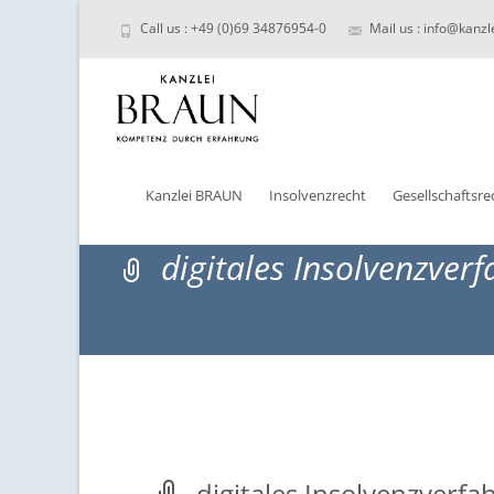
Call us : +49 (0)69 34876954-0
Mail us : info@kanzl
Skip
to
Kanzlei BRAUN
Insolvenzrecht
Gesellschaftsre
content
digitales Insolvenzverf
digitales Insolvenzverfa