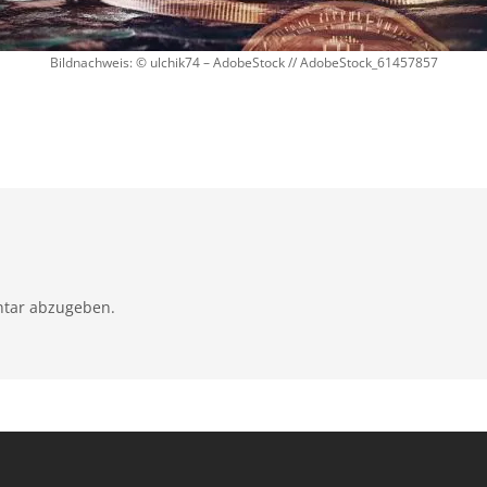
Bildnachweis: © ulchik74 – AdobeStock // AdobeStock_61457857
tar abzugeben.