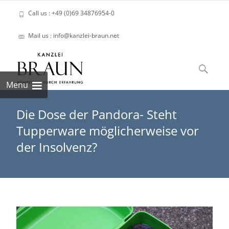
Call us : +49 (0)69 34876954-0
Mail us : info@kanzlei-braun.net
Skip
to
Suchen
content
nach:
Menu
Die Dose der Pandora- Steht
Tupperware möglicherweise vor
der Insolvenz?