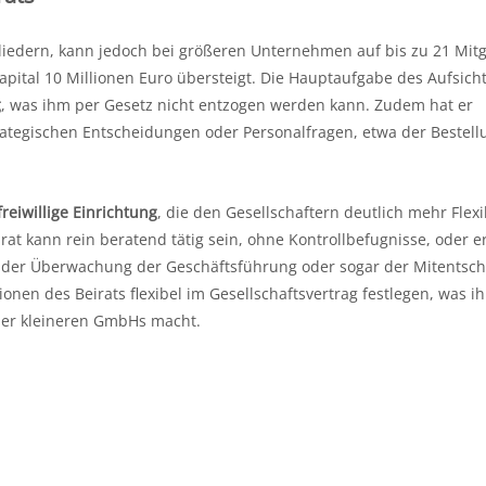
gliedern, kann jedoch bei größeren Unternehmen auf bis zu 21 Mitg
ital 10 Millionen Euro übersteigt. Die Hauptaufgabe des Aufsicht
g
, was ihm per Gesetz nicht entzogen werden kann. Zudem hat er
trategischen Entscheidungen oder Personalfragen, etwa der Bestel
freiwillige Einrichtung
, die den Gesellschaftern deutlich mehr Flexib
irat kann rein beratend tätig sein, ohne Kontrollbefugnisse, oder e
 der Überwachung der Geschäftsführung oder sogar der Mitentsc
onen des Beirats flexibel im Gesellschaftsvertrag festlegen, was i
der kleineren GmbHs macht.