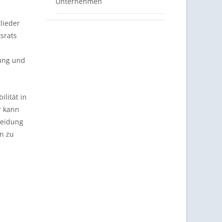
Unternehmen
lieder
srats
lung und
ilität in
r kann
heidung
hn zu