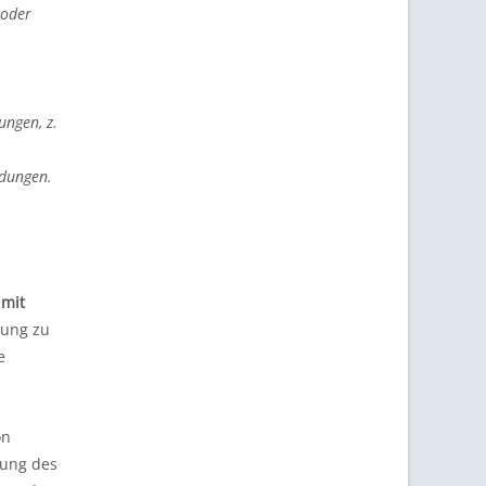
 oder
ungen, z.
idungen.
 mit
hrung zu
e
on
zung des