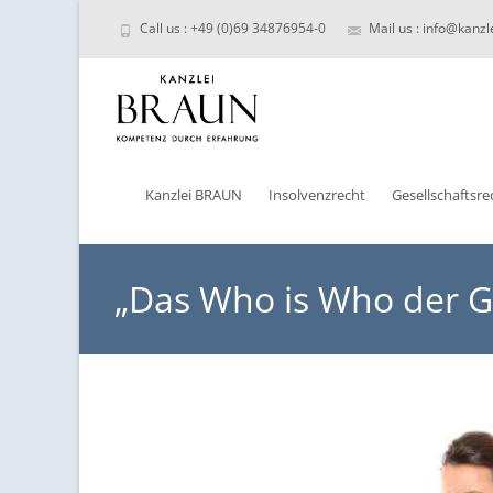
Call us : +49 (0)69 34876954-0
Mail us : info@kanzl
Skip
to
Kanzlei BRAUN
Insolvenzrecht
Gesellschaftsre
content
„Das Who is Who der Ge