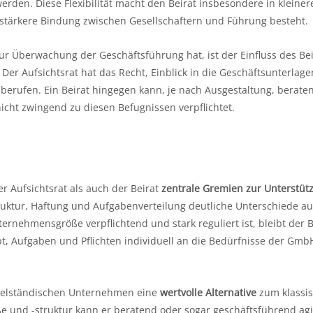
erden. Diese Flexibilität macht den Beirat insbesondere in kleiner
 stärkere Bindung zwischen Gesellschaftern und Führung besteht.
zur Überwachung der Geschäftsführung hat, ist der Einfluss des Be
er Aufsichtsrat hat das Recht, Einblick in die Geschäftsunterlage
erufen. Ein Beirat hingegen kann, je nach Ausgestaltung, berate
ht zwingend zu diesen Befugnissen verpflichtet.
 Aufsichtsrat als auch der Beirat
zentrale Gremien zur Unterstüt
truktur, Haftung und Aufgabenverteilung deutliche Unterschiede a
rnehmensgröße verpflichtend und stark reguliert ist, bleibt der B
ubt, Aufgaben und Pflichten individuell an die Bedürfnisse der Gmb
ttelständischen Unternehmen eine
wertvolle Alternative
zum klassi
e und -struktur kann er beratend oder sogar geschäftsführend agi