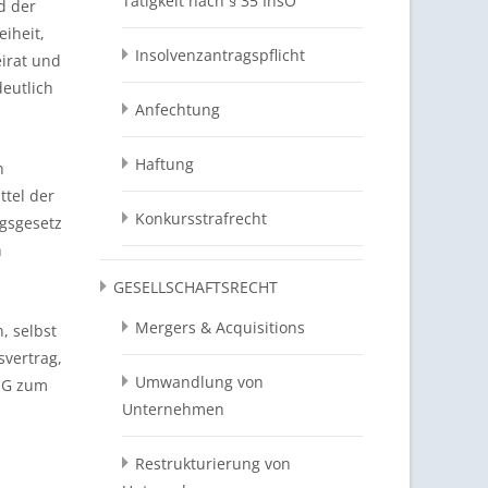
Tätigkeit nach § 35 InsO
d der
eiheit,
Insolvenzantragspflicht
eirat und
eutlich
Anfechtung
Haftung
n
ttel der
Konkursstrafrecht
ngsgesetz
n
GESELLSCHAFTSRECHT
Mergers & Acquisitions
, selbst
svertrag,
Umwandlung von
bHG zum
Unternehmen
Restrukturierung von