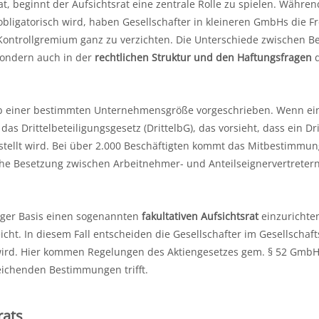
, beginnt der Aufsichtsrat eine zentrale Rolle zu spielen. Währen
obligatorisch wird, haben Gesellschafter in kleineren GmbHs die Fr
 Kontrollgremium ganz zu verzichten. Die Unterschiede zwischen B
sondern auch in der
rechtlichen Struktur und den Haftungsfragen
d
ab einer bestimmten Unternehmensgröße vorgeschrieben. Wenn ei
 das Drittelbeteiligungsgesetz (DrittelbG), das vorsieht, dass ein Dri
stellt wird. Bei über 2.000 Beschäftigten kommt das Mitbestimmu
che Besetzung zwischen Arbeitnehmer- und Anteilseignervertreter
lliger Basis einen sogenannten
fakultativen Aufsichtsrat
einzurichten
ht. In diesem Fall entscheiden die Gesellschafter im Gesellschaft
t wird. Hier kommen Regelungen des Aktiengesetzes gem. § 52 Gm
eichenden Bestimmungen trifft.
rats