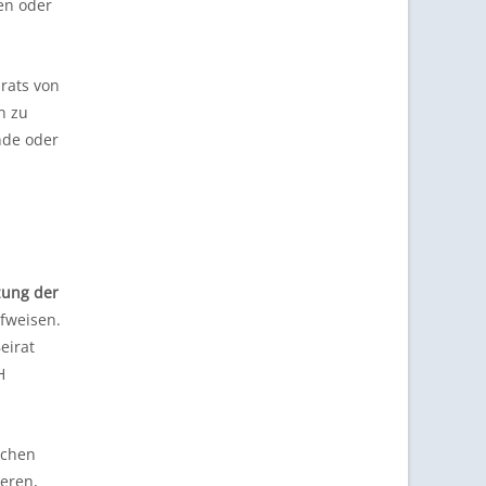
en oder
irats von
n zu
nde oder
zung der
ufweisen.
eirat
H
schen
eren,