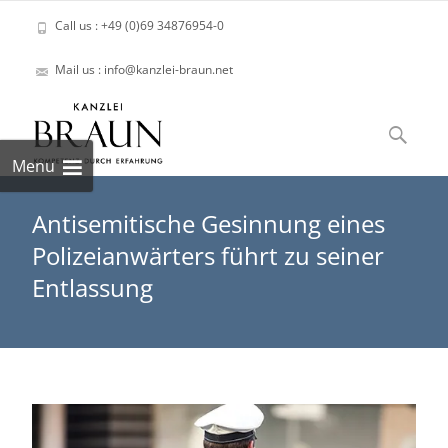
Call us : +49 (0)69 34876954-0
Mail us : info@kanzlei-braun.net
Skip
to
Suchen
content
nach:
Menu
Antisemitische Gesinnung eines
Polizeianwärters führt zu seiner
Entlassung