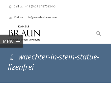
Call us : +49 (0)69 34876954-0
Mail us : info@kanzlei-braun.net
Skip
to
Suchen
content
nach:
Menu
waechter-in-stein-statue-
lizenfrei