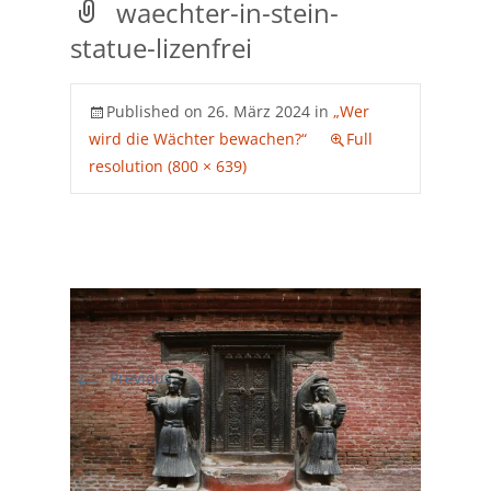
waechter-in-stein-
statue-lizenfrei
Published on
26. März 2024
in
„Wer
wird die Wächter bewachen?“
Full
resolution (800 × 639)
←
Previous