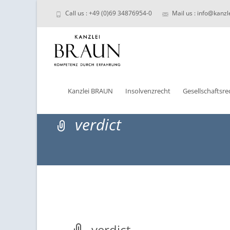
Call us : +49 (0)69 34876954-0
Mail us : info@kanzl
Skip
to
Kanzlei BRAUN
Insolvenzrecht
Gesellschaftsre
content
verdict
verdict