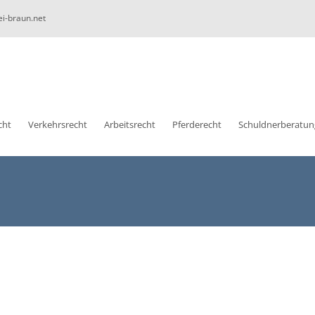
ei-braun.net
cht
Verkehrsrecht
Arbeitsrecht
Pferderecht
Schuldnerberatun