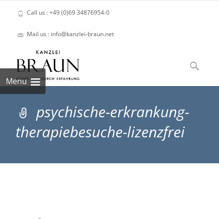
Call us : +49 (0)69 34876954-0
Mail us : info@kanzlei-braun.net
Skip
to
Suchen
content
nach:
Menu
psychische-erkrankung-
therapiebesuche-lizenzfrei